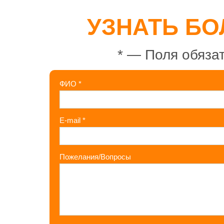
УЗНАТЬ БО
*
— Поля обязат
ФИО
*
E-mail
*
Пожелания/Вопросы