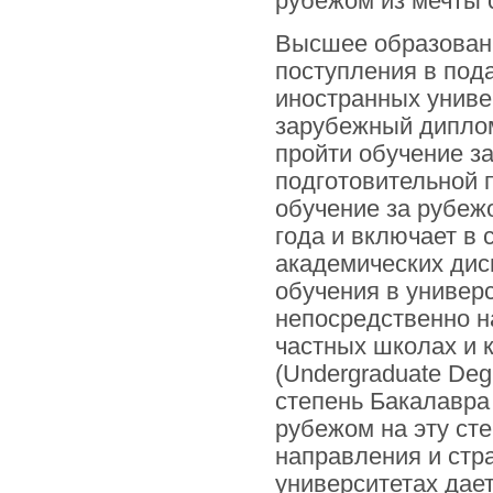
рубежом из мечты 
Высшее образован
поступления в по
иностранных униве
зарубежный диплом
пройти обучение з
подготовительной п
обучение за рубежо
года и включает в
академических дис
обучения в универ
непосредственно на
частных школах и 
(Undergraduate De
степень Бакалавра 
рубежом на эту сте
направления и стр
университетах дае