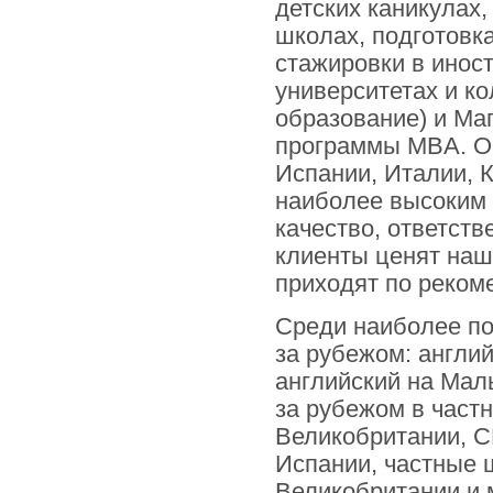
детских каникулах,
школах, подготовка
стажировки в инос
университетах и к
образование) и Ма
программы MBA. Об
Испании, Италии, К
наиболее высоким 
качество, ответств
клиенты ценят наш
приходят по реком
Среди наиболее п
за рубежом:
англий
английский на Мал
за рубежом в част
Великобритании, С
Испании, частные 
Великобритании и 