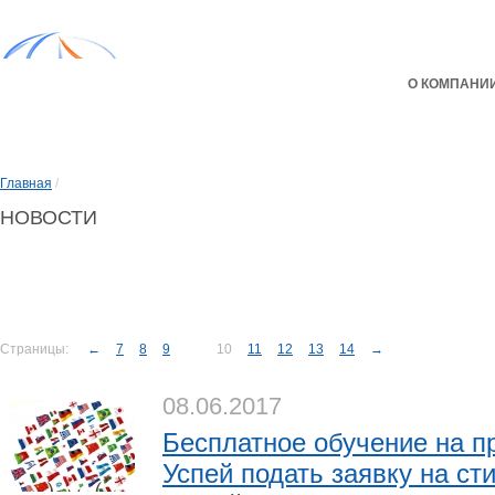
О КОМПАНИ
Главная
/
НОВОСТИ
Страницы:
←
7
8
9
10
11
12
13
14
→
08.06.2017
Бесплатное обучение на п
Успей подать заявку на с