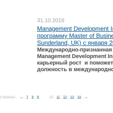
31.10.2016
Management Development Ins
программу Master of Busines
Sunderland, UK) с января 2
Международно-признанная 
Management Development Ins
карьерный рост и поможе
должность в международно
Страницы:
←
7
8
9
10
11
12
13
14
→