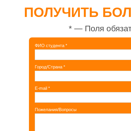
ПОЛУЧИТЬ БО
*
— Поля обязат
ФИО студента
*
Город/Страна
*
E-mail
*
Пожелания/Вопросы