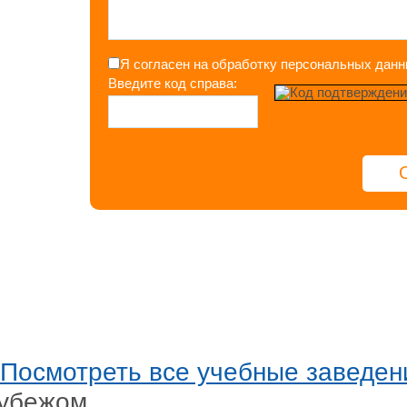
Я согласен на обработку персональных дан
Введите код справа:
Предыдущее
Посмотреть все учебные заведен
убежом