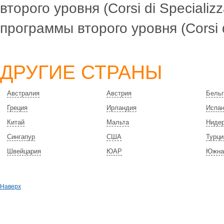
второго уровня (Corsi di Specializz
программы второго уровня (Corsi di 
ДРУГИЕ СТРАНЫ
Австралия
Австрия
Бельг
Греция
Ирландия
Испа
Китай
Мальта
Ниде
Сингапур
США
Турци
Швейцария
ЮАР
Южна
Наверх