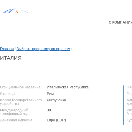
О КОМПАНИ
Главная
/
Выбрать программу по странам
/
ИТАЛИЯ
Официальное название:
Итальянская Республика
На
Столица:
Рим
Го
Форма государственного
Республика
Ад
устройства:
де
Международный
39
Ра
телефонный код:
Мо
Денежная единица:
Евро (EUR)
Ку